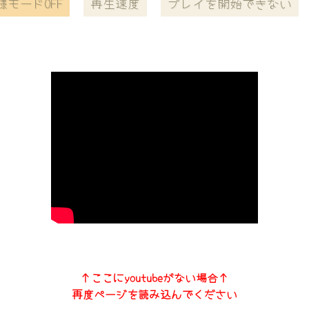
様モードOFF
再生速度
プレイを開始できない
↑ここにyoutubeがない場合↑
再度ページを読み込んでください