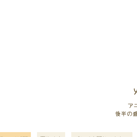
ア
後半の