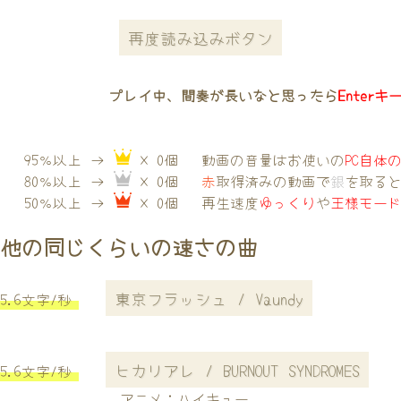
再度読み込みボタン
プレイ中、間奏が長いなと思ったら
Enterキ
95％以上 →
× 0個
動画の音量はお使いの
PC自体
80％以上 →
× 0個
赤
取得済みの動画で
銀
を取る
50％以上 →
× 0個
再生速度
ゆっくり
や
王様モー
他の同じくらいの速さの曲
東京フラッシュ / Vaundy
5.6文字/秒
ヒカリアレ / BURNOUT SYNDROMES
5.6文字/秒
アニメ：ハイキュー