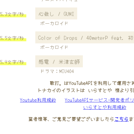
心做し / GUMI
5.3文字/秒
ボーカロイド
Color of Drops / 40meterP feat.
5.5文字/秒
ボーカロイド
感電 / 米津玄師
5.9文字/秒
ドラマ：MIU404
歌打。はYouTubeAPIを利用して運用
トナカイのイラストは いらすとや 様より
Youtube利用規約
YouTubeAPIサービス-開発者ポ
いらすとや利用規約
業者様等、ご意見ご要望ございましたら
こちら
ま