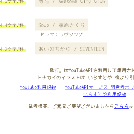
勿忘 / Awesome City Club
4.5文字/秒
Soup / 藤原さくら
4.4文字/秒
ドラマ：ラヴソング
あいのちから / SEVENTEEN
4.2文字/秒
歌打。はYouTubeAPIを利用して運用
トナカイのイラストは いらすとや 様より
Youtube利用規約
YouTubeAPIサービス-開発者ポ
いらすとや利用規約
業者様等、ご意見ご要望ございましたら
こちら
ま