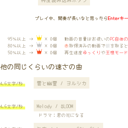
プレイ中、間奏が長いなと思ったら
Enterキ
95％以上 →
× 0個
動画の音量はお使いの
PC自体
80％以上 →
× 0個
赤
取得済みの動画で
銀
を取る
50％以上 →
× 0個
再生速度
ゆっくり
や
王様モー
他の同じくらいの速さの曲
雲と幽霊 / ヨルシカ
4.6文字/秒
Melody / 8LOOM
4.6文字/秒
ドラマ：君の花になる