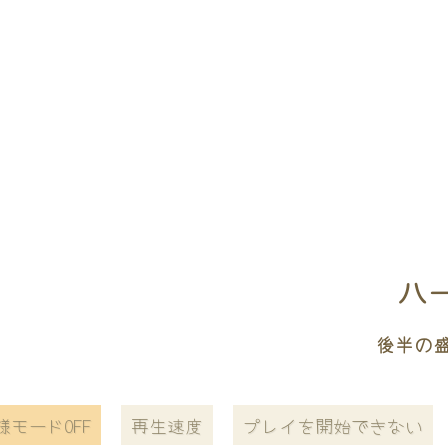
ハ
後半の
様モードOFF
再生速度
プレイを開始できない