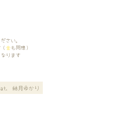
。
ください。
す（
金
も同様）
くなります
at. 結月ゆかり