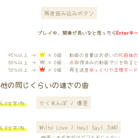
再度読み込みボタン
プレイ中、間奏が長いなと思ったら
Enterキ
95％以上 →
× 0個
動画の音量はお使いの
PC自体
80％以上 →
× 0個
赤
取得済みの動画で
銀
を取る
50％以上 →
× 0個
再生速度
ゆっくり
や
王様モー
他の同じくらいの速さの曲
かくれんぼ / 優里
6.0文字/秒
White Love / Hey! Say! JUMP
6.0文字/秒
映画：未成年だけどコドモじゃない