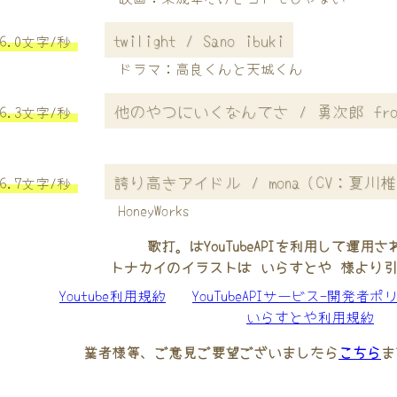
twilight / Sano ibuki
6.0文字/秒
ドラマ：高良くんと天城くん
他のやつにいくなんてさ / 勇次郎 from 
6.3文字/秒
誇り高きアイドル / mona（CV：夏川椎
6.7文字/秒
HoneyWorks
歌打。はYouTubeAPIを利用して運用
トナカイのイラストは いらすとや 様より
Youtube利用規約
YouTubeAPIサービス-開発者ポ
いらすとや利用規約
業者様等、ご意見ご要望ございましたら
こちら
ま