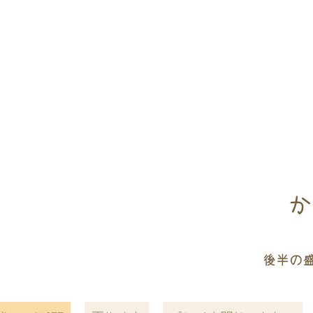
か
後半の