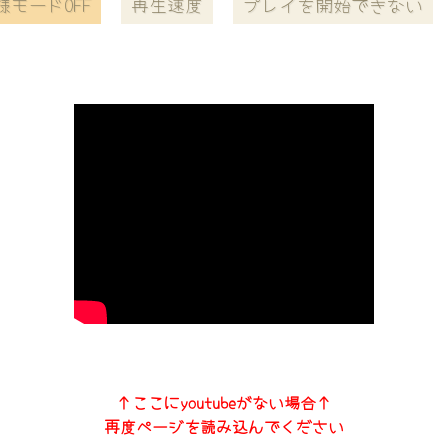
様モードOFF
再生速度
プレイを開始できない
↑ここにyoutubeがない場合↑
再度ページを読み込んでください