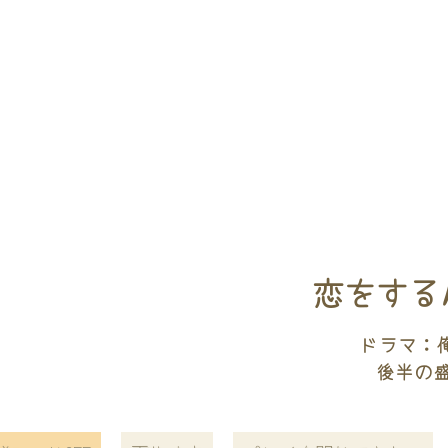
恋をするんだ
ドラマ：
後半の