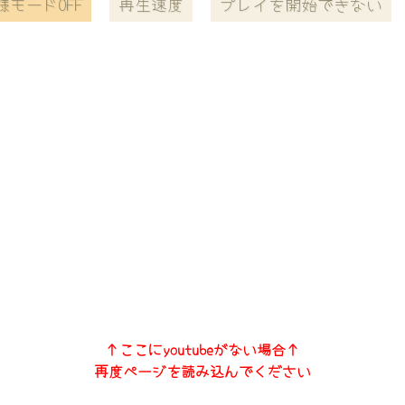
様モードOFF
再生速度
プレイを開始できない
↑ここにyoutubeがない場合↑
再度ページを読み込んでください