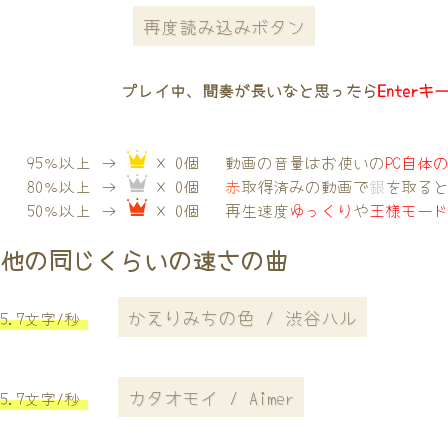
再度読み込みボタン
プレイ中、間奏が長いなと思ったら
Enterキ
95％以上 →
× 0個
動画の音量はお使いの
PC自体
80％以上 →
× 0個
赤
取得済みの動画で
銀
を取る
50％以上 →
× 0個
再生速度
ゆっくり
や
王様モー
他の同じくらいの速さの曲
かえりみちの色 / 渋谷ハル
5.7文字/秒
カタオモイ / Aimer
5.7文字/秒