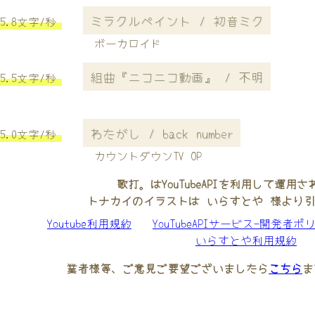
ミラクルペイント / 初音ミク
5.8文字/秒
ボーカロイド
組曲『ニコニコ動画』 / 不明
5.5文字/秒
わたがし / back number
5.0文字/秒
カウントダウンTV OP
歌打。はYouTubeAPIを利用して運用
トナカイのイラストは いらすとや 様より
Youtube利用規約
YouTubeAPIサービス-開発者ポ
いらすとや利用規約
業者様等、ご意見ご要望ございましたら
こちら
ま