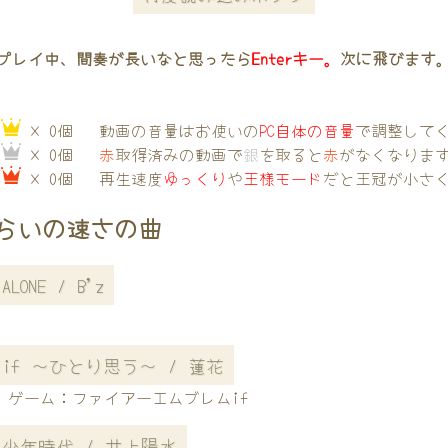
プレイ中、間奏が長いなと思ったら
Enterキー。
次に飛びます
→
× 0個
動画の音量はお使いの
PC自体の音量
で調整して
→
× 0個
赤
取得済みの動画で
銀
を取ると
赤
がなくなりま
→
× 0個
再生速度
ゆっくり
や
王様モード
だと王冠が小さ
らいの速さの曲
ALONE / B'z
if ～ひとり思う～ / 蓮花
ゲーム：ファイアーエムブレムif
少年時代 / 井上陽水