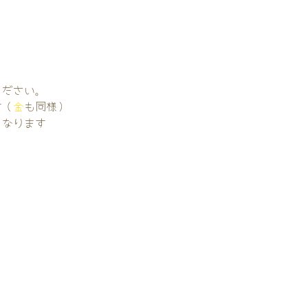
。
ください。
す（
金
も同様）
くなります