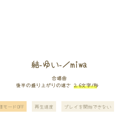
結‐ゆい‐／miwa
合唱曲
後半の盛り上がりの速さ
2.6文字/秒
様モードOFF
再生速度
プレイを開始できない