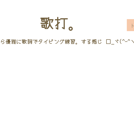
歌打。
ら優雅に歌詞でタイピング練習。する感じ □_ヾ(^-^