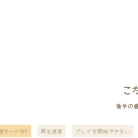
こ
後半の
様モードOFF
再生速度
プレイを開始できない