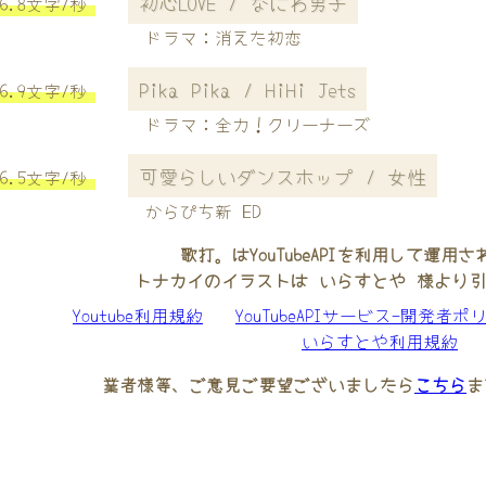
初心LOVE / なにわ男子
6.8文字/秒
ドラマ：消えた初恋
Pika Pika / HiHi Jets
6.9文字/秒
ドラマ：全力！クリーナーズ
可愛らしいダンスホップ / 女性
6.5文字/秒
からぴち新 ED
歌打。はYouTubeAPIを利用して運用
トナカイのイラストは いらすとや 様より
Youtube利用規約
YouTubeAPIサービス-開発者ポ
いらすとや利用規約
業者様等、ご意見ご要望ございましたら
こちら
ま