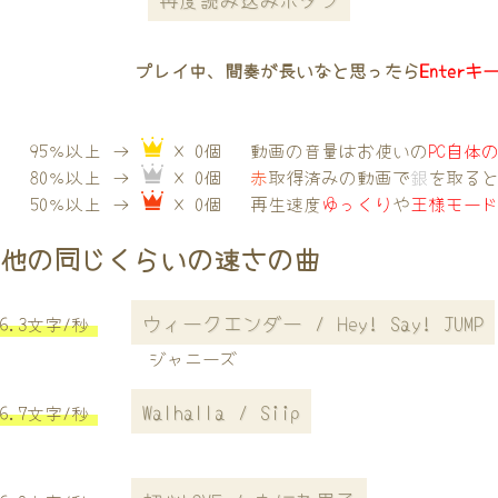
プレイ中、間奏が長いなと思ったら
Enterキ
95％以上 →
× 0個
動画の音量はお使いの
PC自体
80％以上 →
× 0個
赤
取得済みの動画で
銀
を取る
50％以上 →
× 0個
再生速度
ゆっくり
や
王様モー
他の同じくらいの速さの曲
ウィークエンダー / Hey! Say! JUMP
6.3文字/秒
ジャニーズ
Walhalla / Siip
6.7文字/秒