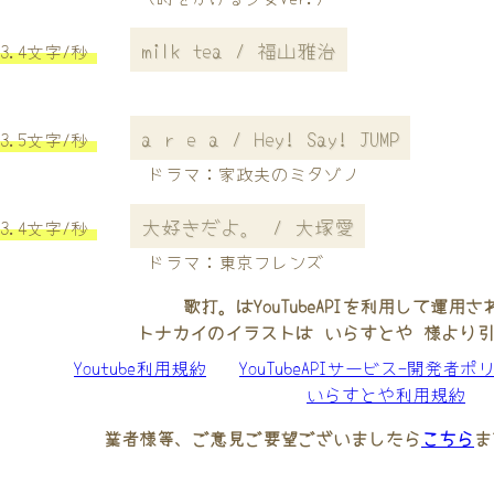
milk tea / 福山雅治
3.4文字/秒
a r e a / Hey! Say! JUMP
3.5文字/秒
ドラマ：家政夫のミタゾノ
大好きだよ。 / 大塚愛
3.4文字/秒
ドラマ：東京フレンズ
歌打。はYouTubeAPIを利用して運用
トナカイのイラストは いらすとや 様より
Youtube利用規約
YouTubeAPIサービス-開発者ポ
いらすとや利用規約
業者様等、ご意見ご要望ございましたら
こちら
ま