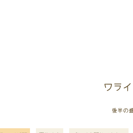
ワライ
後半の