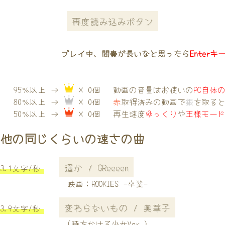
再度読み込みボタン
プレイ中、間奏が長いなと思ったら
Enterキ
95％以上 →
× 0個
動画の音量はお使いの
PC自体
80％以上 →
× 0個
赤
取得済みの動画で
銀
を取る
50％以上 →
× 0個
再生速度
ゆっくり
や
王様モー
他の同じくらいの速さの曲
遥か / GReeeen
3.1文字/秒
映画：ROOKIES -卒業-
変わらないもの / 奥華子
3.9文字/秒
(時をかける少女Ver.)