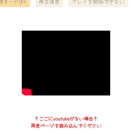
様モードOFF
再生速度
プレイを開始できない
↑ここにyoutubeがない場合↑
再度ページを読み込んでください