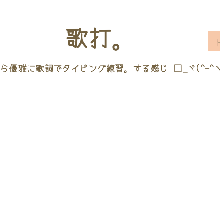
歌打。
ら優雅に歌詞でタイピング練習。する感じ □_ヾ(^-^