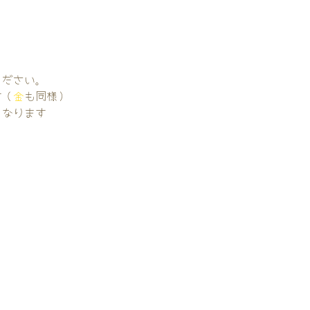
。
ください。
す（
金
も同様）
くなります