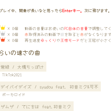
プレイ中、間奏が長いなと思ったら
Enterキー。
次に飛びます
→
× 0個
動画の音量はお使いの
PC自体の音量
で調整して
→
× 0個
赤
取得済みの動画で
銀
を取ると
赤
がなくなりま
→
× 0個
再生速度
ゆっくり
や
王様モード
だと王冠が小さ
らいの速さの曲
常緑 / 大橋ちっぽけ
TikTok2021
デイバイデイズ / syudou feat. 初音ミク&可不
ボーカロイド
ザムザ / てにをは feat.初音ミク