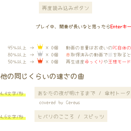
再度読み込みボタン
プレイ中、間奏が長いなと思ったら
Enterキ
95％以上 →
× 0個
動画の音量はお使いの
PC自体
80％以上 →
× 0個
赤
取得済みの動画で
銀
を取る
50％以上 →
× 0個
再生速度
ゆっくり
や
王様モー
他の同じくらいの速さの曲
あなたの夜が明けるまで / 傘村トータ
4.4文字/秒
covered by Cereus
ヒバリのこころ / スピッツ
4.6文字/秒