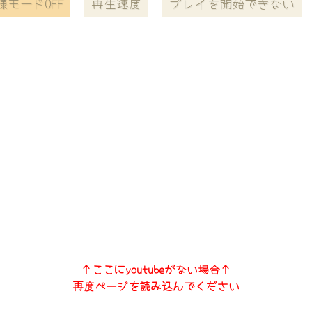
様モードOFF
再生速度
プレイを開始できない
↑ここにyoutubeがない場合↑
再度ページを読み込んでください