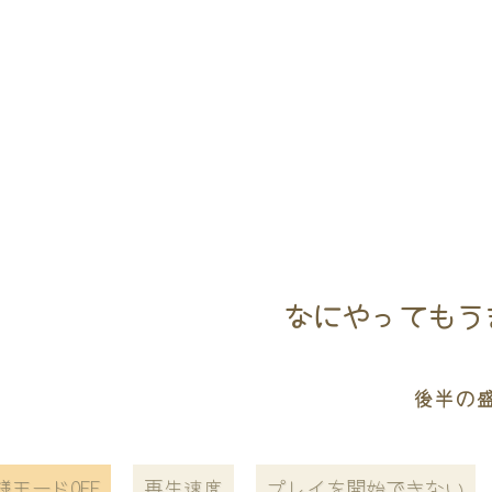
なにやってもうまく
後半の
様モードOFF
再生速度
プレイを開始できない