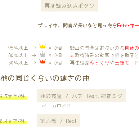
再度読み込みボタン
プレイ中、間奏が長いなと思ったら
Enterキ
95％以上 →
× 0個
動画の音量はお使いの
PC自体
80％以上 →
× 0個
赤
取得済みの動画で
銀
を取る
50％以上 →
× 0個
再生速度
ゆっくり
や
王様モー
他の同じくらいの速さの曲
砂の惑星 / ハチ feat.初音ミク
9.7文字/秒
ボーカロイド
第六感 / Reol
8.4文字/秒