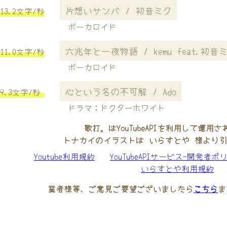
片想いサンバ / 初音ミク
13.2文字/秒
ボーカロイド
六兆年と一夜物語 / kemu feat.初音
11.0文字/秒
ボーカロイド
心という名の不可解 / Ado
9.3文字/秒
ドラマ：ドクターホワイト
歌打。はYouTubeAPIを利用して運用
トナカイのイラストは いらすとや 様より
Youtube利用規約
YouTubeAPIサービス-開発者ポ
いらすとや利用規約
業者様等、ご意見ご要望ございましたら
こちら
ま