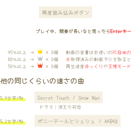
再度読み込みボタン
プレイ中、間奏が長いなと思ったら
Enterキ
95％以上 →
× 0個
動画の音量はお使いの
PC自体
80％以上 →
× 0個
赤
取得済みの動画で
銀
を取る
50％以上 →
× 0個
再生速度
ゆっくり
や
王様モー
他の同じくらいの速さの曲
Secret Touch / Snow Man
5.9文字/秒
ドラマ：消えた初恋
ポニーテールとシュシュ / AKB48
5.2文字/秒