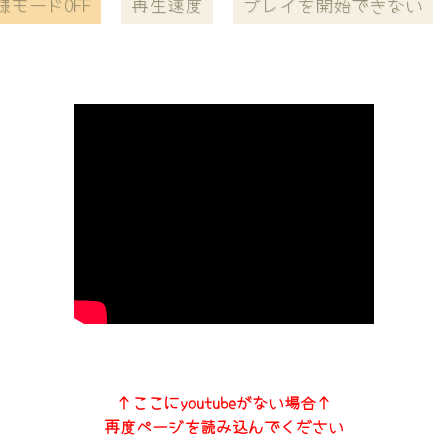
様モードOFF
再生速度
プレイを開始できない
↑ここにyoutubeがない場合↑
再度ページを読み込んでください