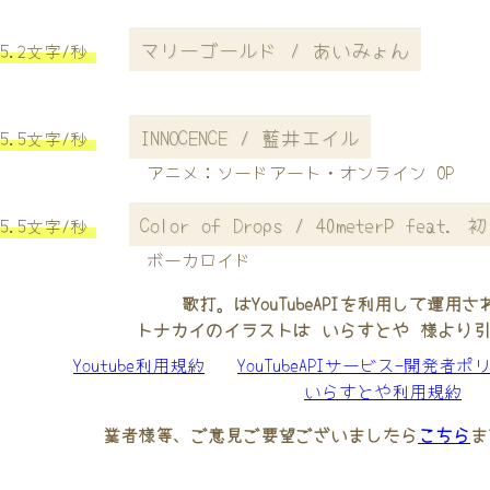
マリーゴールド / あいみょん
5.2文字/秒
INNOCENCE / 藍井エイル
5.5文字/秒
アニメ：ソードアート・オンライン OP
Color of Drops / 40meterP feat.
5.5文字/秒
ボーカロイド
歌打。はYouTubeAPIを利用して運用
トナカイのイラストは いらすとや 様より
Youtube利用規約
YouTubeAPIサービス-開発者ポ
いらすとや利用規約
業者様等、ご意見ご要望ございましたら
こちら
ま