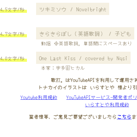
ツキミソウ / Novelbright
4.5文字/秒
きらきらぼし（英語歌詞） / 子ども
4.7文字/秒
動揺 ※英語歌詞。単語間にスペースあり
One Last Kiss / covered by Nqsi
4.0文字/秒
本家：宇多田ヒカル
歌打。はYouTubeAPIを利用して運用
トナカイのイラストは いらすとや 様より
Youtube利用規約
YouTubeAPIサービス-開発者ポ
いらすとや利用規約
業者様等、ご意見ご要望ございましたら
こちら
ま