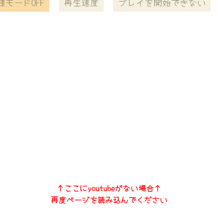
様モードOFF
再生速度
プレイを開始できない
↑ここにyoutubeがない場合↑
再度ページを読み込んでください