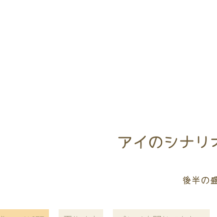
アイのシナリオ／CH
後半の