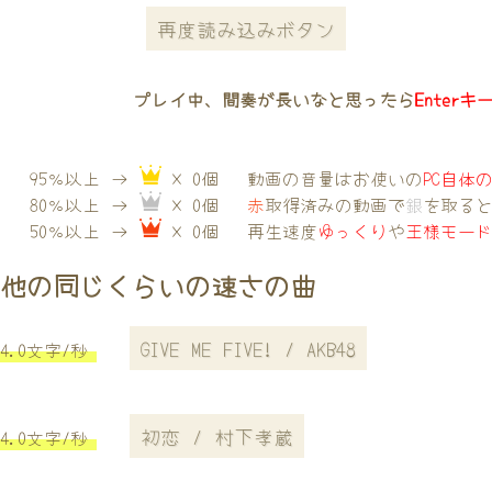
再度読み込みボタン
プレイ中、間奏が長いなと思ったら
Enterキ
95％以上 →
× 0個
動画の音量はお使いの
PC自体
80％以上 →
× 0個
赤
取得済みの動画で
銀
を取る
50％以上 →
× 0個
再生速度
ゆっくり
や
王様モー
他の同じくらいの速さの曲
GIVE ME FIVE! / AKB48
4.0文字/秒
初恋 / 村下孝蔵
4.0文字/秒