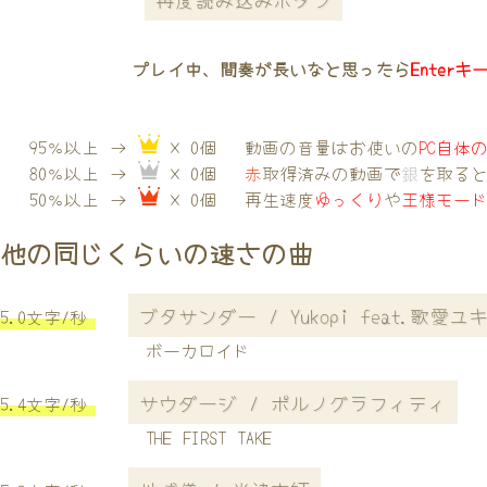
プレイ中、間奏が長いなと思ったら
Enterキ
95％以上 →
× 0個
動画の音量はお使いの
PC自体
80％以上 →
× 0個
赤
取得済みの動画で
銀
を取る
50％以上 →
× 0個
再生速度
ゆっくり
や
王様モー
他の同じくらいの速さの曲
ブタサンダー / Yukopi feat.歌愛ユ
5.0文字/秒
ボーカロイド
サウダージ / ポルノグラフィティ
5.4文字/秒
THE FIRST TAKE