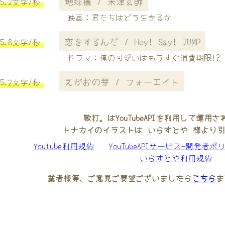
地球儀 / 米津玄師
5.2文字/秒
映画：君たちはどう生きるか
恋をするんだ / Hey! Say! JUMP
5.8文字/秒
ドラマ：俺の可愛いはもうすぐ消費期限!?
えがおの芽 / フォーエイト
5.2文字/秒
歌打。はYouTubeAPIを利用して運用
トナカイのイラストは いらすとや 様より
Youtube利用規約
YouTubeAPIサービス-開発者ポ
いらすとや利用規約
業者様等、ご意見ご要望ございましたら
こちら
ま