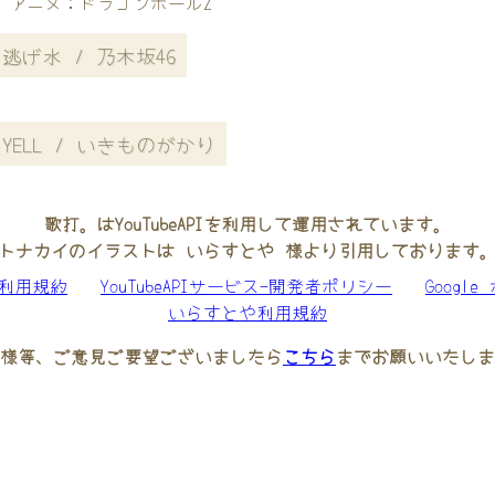
アニメ：ドラゴンボールZ
逃げ水 / 乃木坂46
YELL / いきものがかり
歌打。はYouTubeAPIを利用して運用されています。
トナカイのイラストは いらすとや 様より引用しております
be利用規約
YouTubeAPIサービス-開発者ポリシー
Googl
いらすとや利用規約
様等、ご意見ご要望ございましたら
こちら
までお願いいたしま