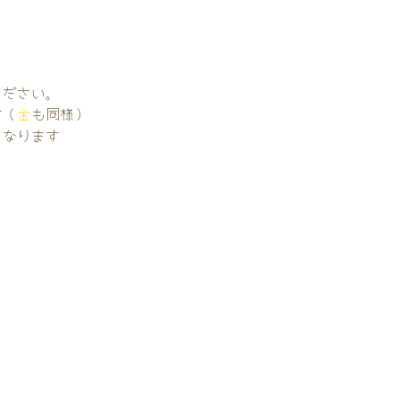
。
ください。
す（
金
も同様）
くなります