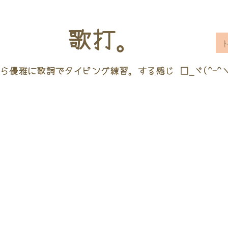
歌打。
ら優雅に歌詞でタイピング練習。する感じ □_ヾ(^-^