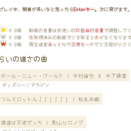
プレイ中、間奏が長いなと思ったら
Enterキー。
次に飛びます
→
× 0個
動画の音量はお使いの
PC自体の音量
で調整して
→
× 0個
赤
取得済みの動画で
銀
を取ると
赤
がなくなりま
→
× 0個
再生速度
ゆっくり
や
王様モード
だと王冠が小さ
らいの速さの曲
ホール・ニュー・ワールド / 中村倫也 ＆ 木下晴香
ディズニー：アラジン
フルスロットル！！！！！！ / 松永依織
僕達は天使だった / 影山ヒロノブ