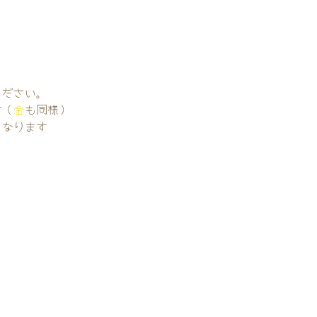
。
ください。
す（
金
も同様）
くなります