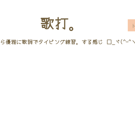
歌打。
ら優雅に歌詞でタイピング練習。する感じ □_ヾ(^-^