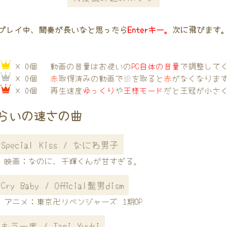
プレイ中、間奏が長いなと思ったら
Enterキー。
次に飛びます
→
× 0個
動画の音量はお使いの
PC自体の音量
で調整して
→
× 0個
赤
取得済みの動画で
銀
を取ると
赤
がなくなりま
→
× 0個
再生速度
ゆっくり
や
王様モード
だと王冠が小さ
らいの速さの曲
Special Kiss / なにわ男子
映画：なのに、千輝くんが甘すぎる。
Cry Baby / Official髭男dism
アニメ：東京卍リベンジャーズ 1期OP
もう一度 / Tani Yuuki