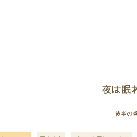
夜は眠れ
後半の