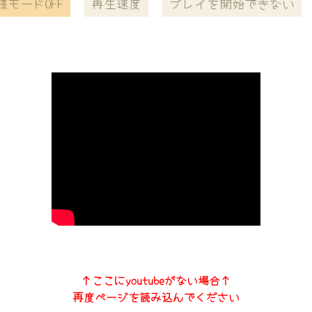
様モードOFF
再生速度
プレイを開始できない
↑ここにyoutubeがない場合↑
再度ページを読み込んでください