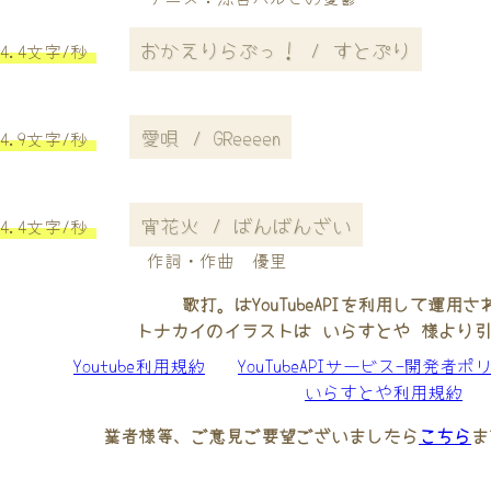
おかえりらぶっ！ / すとぷり
4.4文字/秒
愛唄 / GReeeen
4.9文字/秒
宵花火 / ばんばんざい
4.4文字/秒
作詞・作曲 優里
歌打。はYouTubeAPIを利用して運用
トナカイのイラストは いらすとや 様より
Youtube利用規約
YouTubeAPIサービス-開発者ポ
いらすとや利用規約
業者様等、ご意見ご要望ございましたら
こちら
ま