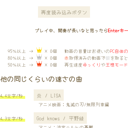
再度読み込みボタン
プレイ中、間奏が長いなと思ったら
Enterキ
95％以上 →
× 0個
動画の音量はお使いの
PC自体
80％以上 →
× 0個
赤
取得済みの動画で
銀
を取る
50％以上 →
× 0個
再生速度
ゆっくり
や
王様モー
他の同じくらいの速さの曲
炎 / LiSA
4.4文字/秒
アニメ映画：鬼滅の刃/無限列車編
God knows / 平野綾
4.3文字/秒
アニメ：涼宮ハルヒの憂鬱