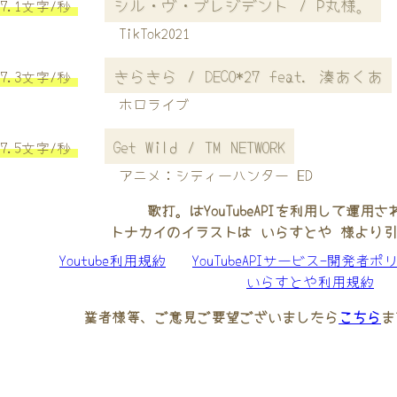
シル・ヴ・プレジデント / P丸様。
7.1文字/秒
TikTok2021
きらきら / DECO*27 feat. 湊あくあ
7.3文字/秒
ホロライブ
Get Wild / TM NETWORK
7.5文字/秒
アニメ：シティーハンター ED
歌打。はYouTubeAPIを利用して運用
トナカイのイラストは いらすとや 様より
Youtube利用規約
YouTubeAPIサービス-開発者ポ
いらすとや利用規約
業者様等、ご意見ご要望ございましたら
こちら
ま