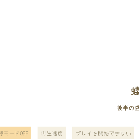
蝶
後半の
様モードOFF
再生速度
プレイを開始できない