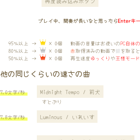
再度読み込みボタン
プレイ中、間奏が長いなと思ったら
Enterキ
95％以上 →
× 0個
動画の音量はお使いの
PC自体
80％以上 →
× 0個
赤
取得済みの動画で
銀
を取る
50％以上 →
× 0個
再生速度
ゆっくり
や
王様モー
他の同じくらいの速さの曲
Midnight Tempo / 莉犬
7.0文字/秒
すとぷり
Luminous / いれいす
7.8文字/秒