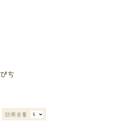
らぴち
効果音量