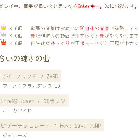
プレイ中、間奏が長いなと思ったら
Enterキー。
次に飛びます
→
× 0個
動画の音量はお使いの
PC自体の音量
で調整して
→
× 0個
赤
取得済みの動画で
銀
を取ると
赤
がなくなりま
→
× 0個
再生速度
ゆっくり
や
王様モード
だと王冠が小さ
らいの速さの曲
マイ フレンド / ZARD
アニメ：スラムダンク ED
Fire◎Flower / 鏡音レン
ボーカロイド
ビターチョコレート / Hey! Say! JUMP
ジャニーズ