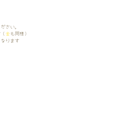
。
ください。
す（
金
も同様）
くなります