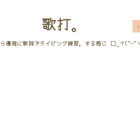
歌打。
ら優雅に歌詞でタイピング練習。する感じ □_ヾ(^-^