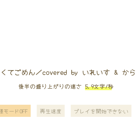
くてごめん／covered by いれいす & か
後半の盛り上がりの速さ
5.9文字/秒
様モードOFF
再生速度
プレイを開始できない